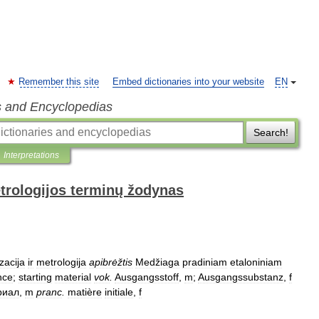
Remember this site
Embed dictionaries into your website
EN
s and Encyclopedias
Search!
Interpretations
trologijos terminų žodynas
zacija
ir
metrologija
apibrėžtis
Medžiaga
pradiniam
etaloniniam
nce
;
starting
material
vok
.
Ausgangsstoff
,
m
;
Ausgangssubstanz
,
f
риал
,
m
pranc
.
matière
initiale
,
f