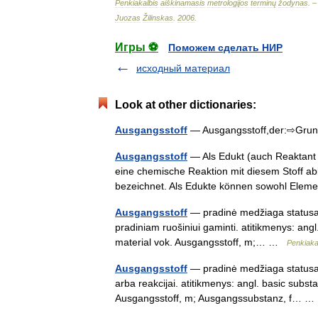
Penkiakalbis
aiškinamasis
metrologijos
terminų
žodynas
. 
Juozas
Žilinskas
.
2006
.
Игры ⚽
Поможем сделать НИР
исходный материал
Look at other dictionaries:
Ausgangsstoff
— Ausgangsstoff,der:⇨Gru
Ausgangsstoff
— Als Edukt (auch Reaktant 
eine chemische Reaktion mit diesem Stoff ab
bezeichnet. Als Edukte können sowohl El
Ausgangsstoff
— pradinė medžiaga statusas 
pradiniam ruošiniui gaminti. atitikmenys: angl.
material vok. Ausgangsstoff, m;… …
Penkiaka
Ausgangsstoff
— pradinė medžiaga statusas T
arba reakcijai. atitikmenys: angl. basic substa
Ausgangsstoff, m; Ausgangssubstanz, f… 