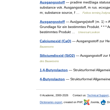
Ausgangsstoff
— pradinė medžiaga statusas T
substance vok. Ausgangsstoff, m rus. исход
m; substance source, f …
Fizikos terminų žodyn
Ausgangsstoff
— Aus|gangs|stoff 〈m. 1〉 = Au
Grundlage für ein bestimmtes Produkt. * * * Au
bestimmtes Produkt …
Universal-Lexikon
Calciumoxid (CaO)
— Ausgangsstoff zur He
Bauwesens
Siliciumdioxid (SiO2)
— Ausgangsstoff zur 
des Bauwesens
1,4-Butyrolacton
— Strukturformel Allgem
4-Butyrolacton
— Strukturformel Allgemei
© Academic, 2000-2026
Contact us:
Technical Support
,
Dictionaries export
, created on PHP,
Joomla,
Dr