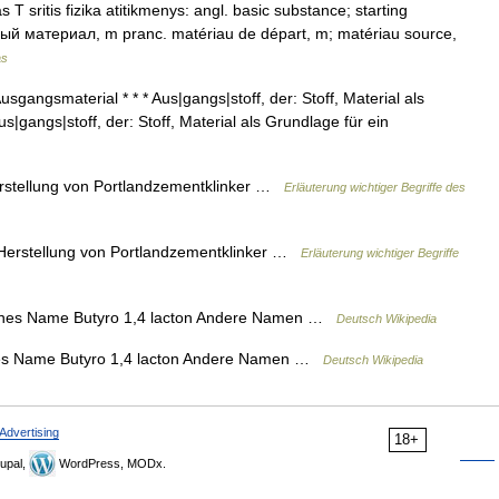
 sritis fizika atitikmenys: angl. basic substance; starting
ный материал, m pranc. matériau de départ, m; matériau source,
as
sgangsmaterial * * * Aus|gangs|stoff, der: Stoff, Material als
s|gangs|stoff, der: Stoff, Material als Grundlage für ein
rstellung von Portlandzementklinker …
Erläuterung wichtiger Begriffe des
Herstellung von Portlandzementklinker …
Erläuterung wichtiger Begriffe
eines Name Butyro 1,4 lacton Andere Namen …
Deutsch Wikipedia
nes Name Butyro 1,4 lacton Andere Namen …
Deutsch Wikipedia
Advertising
18+
upal,
WordPress, MODx.