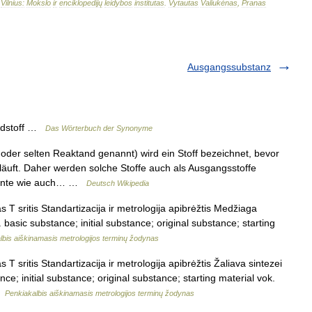
–
Vilnius:
Mokslo
ir
enciklopedijų
leidybos
institutas
.
Vytautas
Valiukėnas
,
Pranas
Ausgangssubstanz
ndstoff …
Das Wörterbuch der Synonyme
oder selten Reaktand genannt) wird ein Stoff bezeichnet, bevor
läuft. Daher werden solche Stoffe auch als Ausgangsstoffe
emente wie auch… …
Deutsch Wikipedia
T sritis Standartizacija ir metrologija apibrėžtis Medžiaga
 basic substance; initial substance; original substance; starting
lbis aiškinamasis metrologijos terminų žodynas
 sritis Standartizacija ir metrologija apibrėžtis Žaliava sintezei
nce; initial substance; original substance; starting material vok.
…
Penkiakalbis aiškinamasis metrologijos terminų žodynas