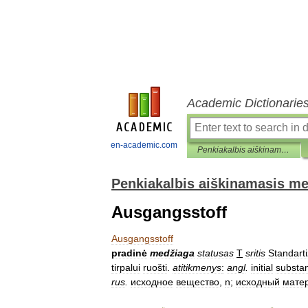
Academic Dictionarie
en-academic.com
Penkiakalbis aiškinamasis metrologijos terminų žodynas
Penkiakalbis aiškinamasis me
Ausgangsstoff
Ausgangsstoff
pradinė
medžiaga
statusas
T
sritis
Standarti
tirpalui
ruošti
.
atitikmenys
:
angl
.
initial
substa
rus
.
исходное
вещество
,
n
;
исходный
мате